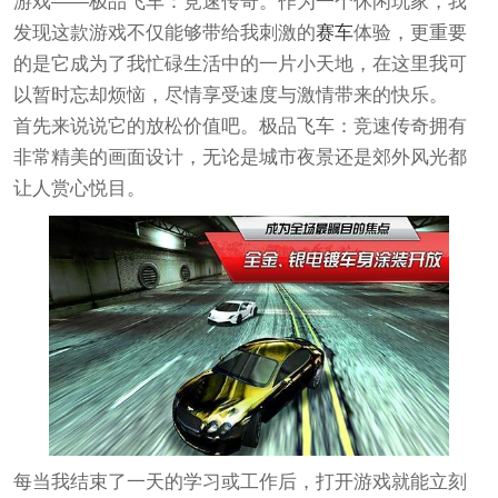
游戏——
极品飞车：竞速传奇
。作为一个休闲玩家，我
发现这款游戏不仅能够带给我刺激的
赛车
体验，更重要
的是它成为了我忙碌生活中的一片小天地，在这里我可
以暂时忘却烦恼，尽情享受速度与激情带来的快乐。
首先来说说它的放松价值吧。
极品飞车：竞速传奇
拥有
非常精美的画面设计，无论是城市夜景还是郊外风光都
让人赏心悦目。
每当我结束了一天的学习或工作后，打开游戏就能立刻