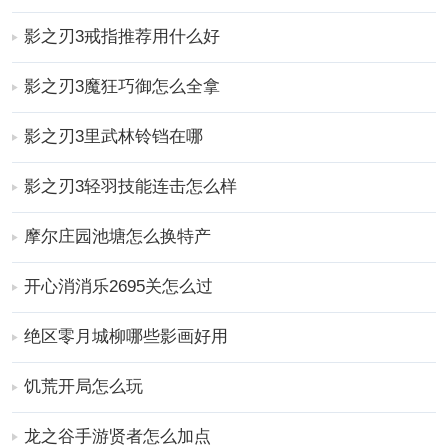
影之刃3戒指推荐用什么好
影之刃3魔狂巧御怎么全拿
影之刃3里武林铃铛在哪
斩坠杀裂技能在四方后还有霸体效果加持，霸体阶段是
影之刃3轻羽技能连击怎么样
免疫一起伤害的，这个同时还会增加我们的物理攻击
摩尔庄园池塘怎么换特产
力，加上一定的破甲能力，让炽刃穿透力增加。百裂雨
杀主打的就是连续攻击为主，同时也会附带破甲能力，
开心消消乐2695关怎么过
增加长达三秒钟的流血效果等。
绝区零月城柳哪些影画好用
饥荒开局怎么玩
龙之谷手游贤者怎么加点