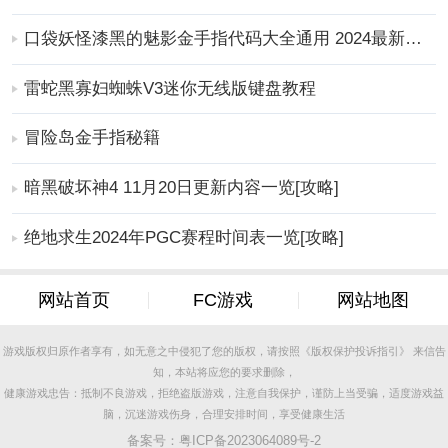
口袋妖怪漆黑的魅影金手指代码大全通用 2024最新金手指代码分享[攻略]
雷蛇黑寡妇蜘蛛V3迷你无线版键盘教程
但不管你怎么去选择炽刃的奥义技能，我们后面还是要
冒险岛金手指秘籍
选择适合的技能进行组合，合理的技能链搭配才能增加
炽刃的单挑实力。同时还要看心法的搭配什么的，这些
暗黑破坏神4 11月20日更新内容一览[攻略]
都会影响炽刃的输出伤害。
更多
手游
攻略
，请持续关注
靠谱FC网
绝地求生2024年PGC赛程时间表一览[攻略]
网站首页
FC游戏
网站地图
游戏版权归原作者享有，如无意之中侵犯了您的版权，请按照《版权保护投诉指引》 来信告
知，本站将应您的要求删除，
健康游戏忠告：抵制不良游戏，拒绝盗版游戏，注意自我保护，谨防上当受骗，适度游戏益
脑，沉迷游戏伤身，合理安排时间，享受健康生活
备案号：
粤ICP备2023064089号-2