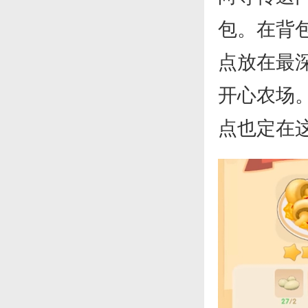
包。在背
点放在最
开心农场
点也定在