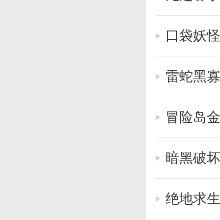
其中只能
雷蛇黑寡
左右升级
上菜按这
冒险岛
够再上下
更多
手游
暗黑破坏
绝地求生