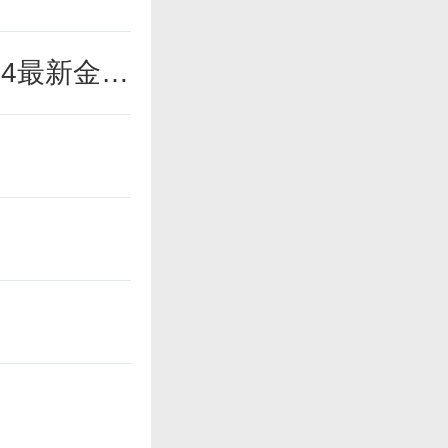
口袋妖怪漆黑的魅影金手指代码大全通用 2024最新金手指代码分享[攻略]
一千五百份
烧烤拉姆，
行。数量不
就行。