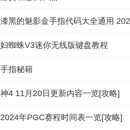
在端午节活动里兑换蛋黄粽菜谱，做
妇蜘蛛V3迷你无线版键盘教程
，解锁水晶粽。然后就是浆果烧饼和
个顺序，只上这几个，一次上一种就
金手指秘籍
一种，一般毛毛菇不够用，上水晶粽
攻略
，请持续关注
靠谱FC网
神4 11月20日更新内容一览[攻略]
2024年PGC赛程时间表一览[攻略]