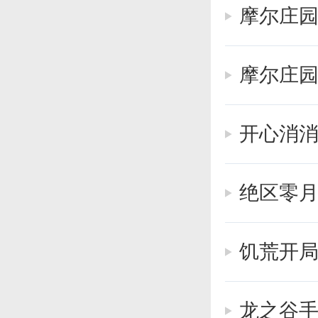
摩尔庄
不够了。
必须把有
摩尔庄
蛋、水晶
开心消消
绝区零
饥荒开
龙之谷