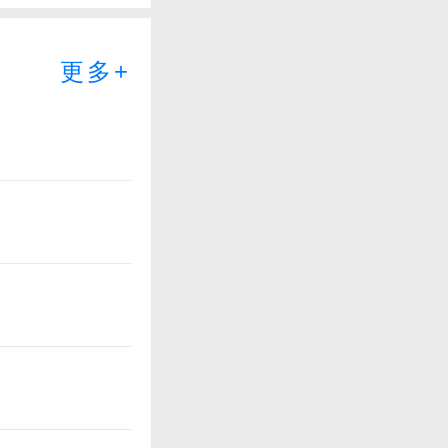
更多+
常稀缺的。
和一只鸡开
担心原材料