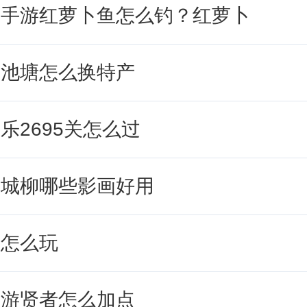
园手游红萝卜鱼怎么钓？红萝卜
最后就是制作毛毛菇炒蛋，想获得高
加成的桌子买了，然后雇佣拉姆。像
园池塘怎么换特产
粽子都是收益很高的食物。
乐2695关怎么过
月城柳哪些影画好用
局怎么玩
手游贤者怎么加点